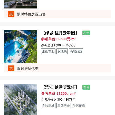
惠
限时特价房源出售
【绿城·桂月云翠园】
在售
参考单价 39500元/m²
参考总价
约385-675万元
萧山市北
双地铁
高端品质
惠
限时房源优惠
【滨江·越秀听翠轩】
在售
参考单价 31200元/m²
参考总价
约300-430万元
良渚新城
品牌房企
学区配套