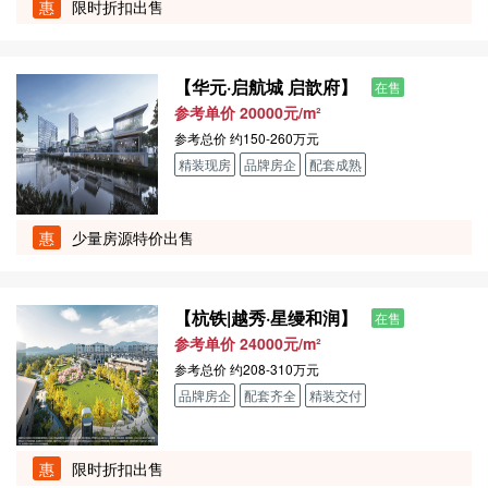
惠
限时折扣出售
【华元·启航城 启歆府】
在售
参考单价 20000元/m²
参考总价
约150-260万元
精装现房
品牌房企
配套成熟
惠
少量房源特价出售
【杭铁|越秀·星缦和润】
在售
参考单价 24000元/m²
参考总价
约208-310万元
品牌房企
配套齐全
精装交付
惠
限时折扣出售