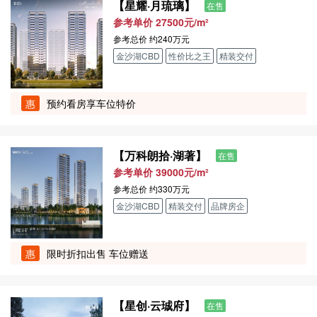
【星耀·月琉璃】
在售
参考单价 27500元/m²
参考总价
约240万元
金沙湖CBD
性价比之王
精装交付
惠
预约看房享车位特价
【万科朗拾·湖著】
在售
参考单价 39000元/m²
参考总价
约330万元
金沙湖CBD
精装交付
品牌房企
惠
限时折扣出售 车位赠送
【星创·云珹府】
在售