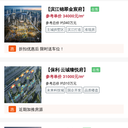
【滨江锦翠金宸府】
在售
参考单价 34000元/m²
参考总价
约340万元
主城拱墅区
滨江打造
准现房
惠
折扣优惠后 限时送车位！
【保利·云珹臻悦府】
在售
参考单价 31000元/m²
参考总价
约310万元
未来科技城
国企开发
品质楼盘
惠
近期加推房源