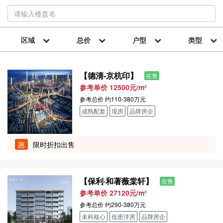
区域
总价
户型
类型
【德清-京杭印】
在售
参考单价 12500元/m²
参考总价
约110-380万元
成熟配套
现房
品牌房企
惠
限时折扣出售
【保利·和著薇棠轩】
在售
参考单价 27120元/m²
参考总价
约290-380万元
未科核心
低密洋房
品牌房企