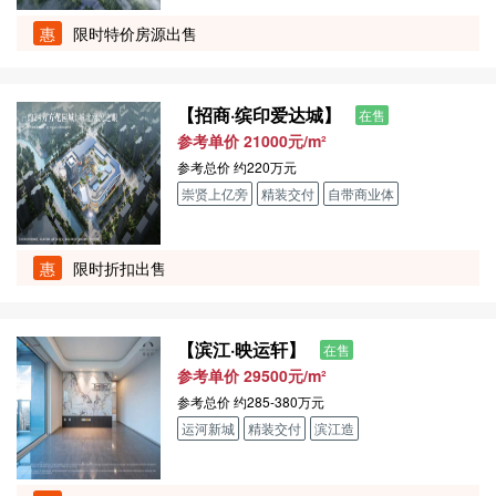
惠
限时特价房源出售
【招商·缤印爱达城】
在售
参考单价 21000元/m²
参考总价
约220万元
崇贤上亿旁
精装交付
自带商业体
惠
限时折扣出售
【滨江·映运轩】
在售
参考单价 29500元/m²
参考总价
约285-380万元
运河新城
精装交付
滨江造