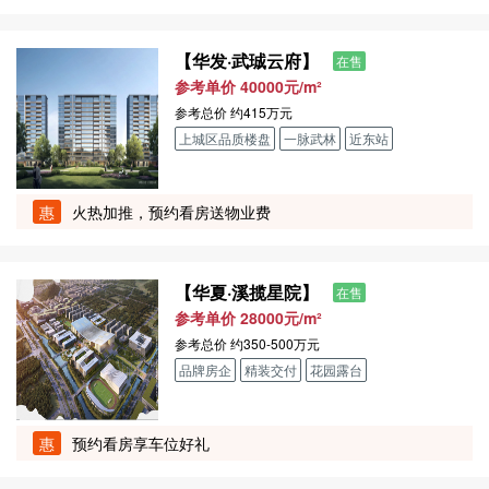
【华发·武珹云府】
在售
参考单价 40000元/m²
参考总价
约415万元
上城区品质楼盘
一脉武林
近东站
惠
火热加推，预约看房送物业费
【华夏·溪揽星院】
在售
参考单价 28000元/m²
参考总价
约350-500万元
品牌房企
精装交付
花园露台
惠
预约看房享车位好礼